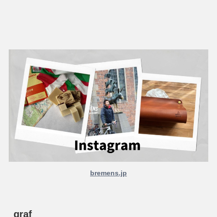
bremens.jp
graf