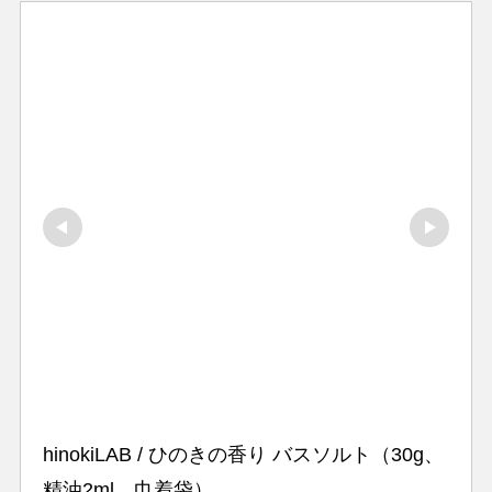
hinokiLAB / ひのきの香り バスソルト（30g、
精油2ml、巾着袋）