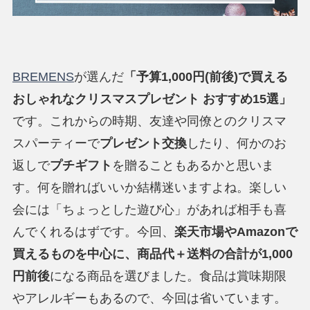
BREMENS
が選んだ
「予算1,000円(前後)で買える
おしゃれなクリスマスプレゼント おすすめ15選」
です。これからの時期、友達や同僚とのクリスマ
スパーティーで
プレゼント交換
したり、何かのお
返しで
プチギフト
を贈ることもあるかと思いま
す。何を贈ればいいか結構迷いますよね。楽しい
会には「ちょっとした遊び心」があれば相手も喜
んでくれるはずです。今回、
楽天市場や
Amazon
で
買えるものを中心に、商品代＋送料の合計が1,000
円前後
になる商品を選びました。食品は賞味期限
やアレルギーもあるので、今回は省いています。